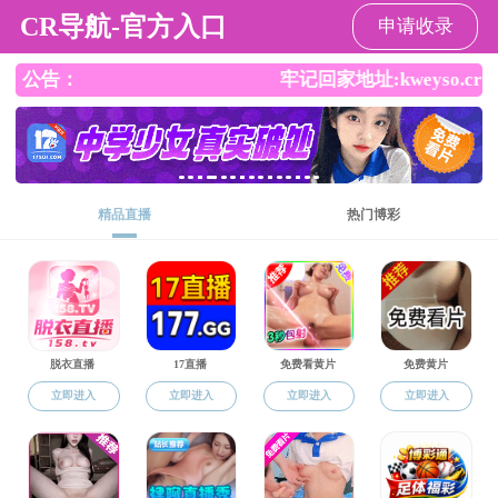
成人网站
党建工作
成人网站
>
党建工作
>
中共成人网站 委员会是中共成人网站 委员会的下属单位，共有