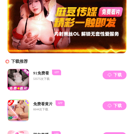
成人网站
中国四川省成都市郫都区犀安路999号成人网站 犀浦校
地址：
区8号教学楼
邮政编码：
611756
办公电话：
(028)66366683
成人网站-成人网站app下载Copyright