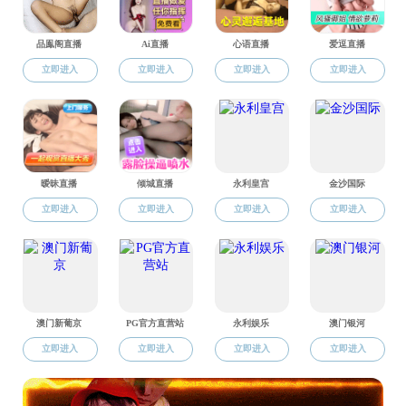
把握“国家‘交通强国’、‘教育强国’、‘一带一路’倡议对大交通人才和科
技的需求与我校的有效供给不足的矛盾”和“师生和校友对美好生活的
追求与学校给予的有效帮助不足的矛盾，坚持学校发展目标和发展
路线，坚定不移朝着“交通特色鲜明的综合性研究型一流大学”总目标
而奋斗。
成人网站 党委团结带领全院党员和师生员工，紧紧围绕成人网
站 发展战略和工作重心，全面推进成人网站 改革和依法治院，大力
提升人才培养质量和办学水平，为建设一流的、有特色的高水平研
究型成人网站 而努力奋斗。
在成人网站 党委的领导下，广大党员敬业奉献、努力创先进、
服务全院师生，以实际行动体现党的宗旨，发挥了先锋模范作用，
构建了文明和谐的工作环境和良好的政治氛围，为成人网站 各项事
业发展提供了有力的思想基础和组织保证。